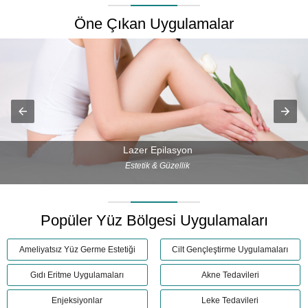
Öne Çıkan Uygulamalar
Lazer Epilasyon
Estetik & Güzellik
Popüler Yüz Bölgesi Uygulamaları
Ameliyatsız Yüz Germe Estetiği
Cilt Gençleştirme Uygulamaları
Gıdı Eritme Uygulamaları
Akne Tedavileri
Enjeksiyonlar
Leke Tedavileri