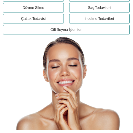
Dövme Silme
Saç Tedavileri
Çatlak Tedavisi
İncelme Tedavileri
Cilt Soyma İşlemleri