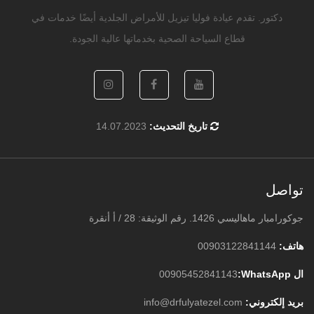
دكتور. تقدم عيادة فوليا تيزيل للأمراض الجلدية أيضًا خدمات في
قطاع السياحة الصحية بخدماتها عالية الجودة.
تاريخ التحديث:
14.07.2023
تواصل
جوكورامبار ماهاليسي 1426. رقم الوثيقة: 28 / أ أنقرة
هاتف:
00903122841144
ال WhatsApp:
00905452841143
بريد إلكتروني:
info@drfulyatezel.com