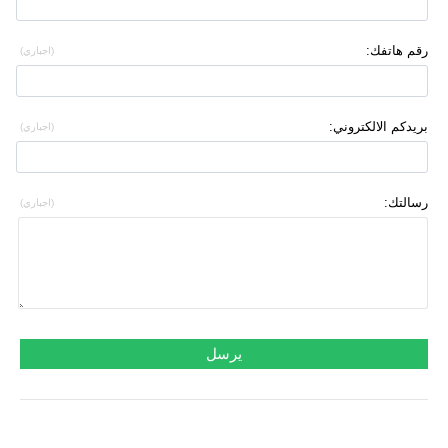
رقم هاتفك:
(اجباري)
بريدكم الالكتروني:
(اجباري)
رسالتك:
(اجباري)