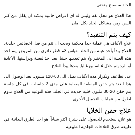
الجلد سيصبح منحني.
هذا العلاج هو محل ثقة وليس لة اي اعراض جانبية يمكنه ان يقلل من كبر
السن ومن مشاكل الجلد بكل امان.
كيف يتم التنفيذ؟
علاج الألياف هي عملية جدا محكمة ويجب ان تتم من قبل اخصائيين جلدية.
العلاج يبدأ بأخذ عينة من الجلد بقياس 3م قطر دائري من المريض. يتم اخذ
هذه العينة الى المختبر ولا يتم تعديلها جينيا, بعد اخذ لبعينة ودراستها. الأعادة
أو الرد يتم خلال 4 اسابيع غالبا, بعدها يبدأ العلاج.
عدد تظاعف وتكرار هذه الألياف يصل الى 60-120 مليون. بعد الوصول الى
هذا العدد يتم حقن المنطقة المصابة على مدى 3 جلسات. في كل جلسة
يتم حقن 20-30 مليون خلية جديدة في الجلد. هذه النوعية من العلاج تدوم
اطول من عمليات التجميل الأخرى.
علاج حقن الخلايا
هو علاج يستخدم للحصول على بشرة اكثر شباباً! هو احد الطرق البدائية في
طبيعة طرق العلاجات الجلدية الطبيعية.