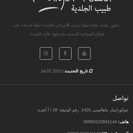
دكتور. تقدم عيادة فوليا تيزيل للأمراض الجلدية أيضًا خدمات في
قطاع السياحة الصحية بخدماتها عالية الجودة.
تاريخ التحديث:
14.07.2023
تواصل
جوكورامبار ماهاليسي 1426. رقم الوثيقة: 28 / أ أنقرة
هاتف:
00903122841144